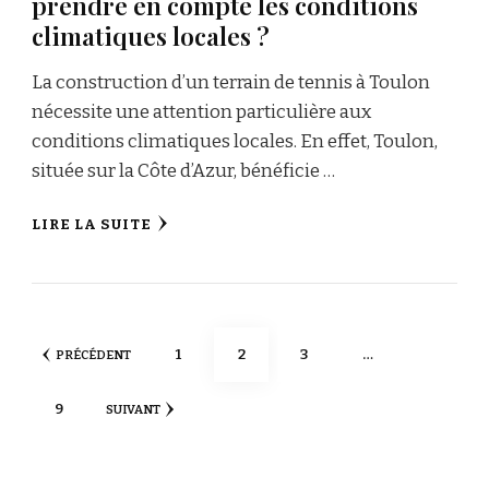
prendre en compte les conditions
climatiques locales ?
La construction d’un terrain de tennis à Toulon
nécessite une attention particulière aux
conditions climatiques locales. En effet, Toulon,
située sur la Côte d’Azur, bénéficie …
LIRE LA SUITE
Pagination
PAGE
PAGE
PAGE
1
2
3
…
PRÉCÉDENT
des
PAGE
9
SUIVANT
publications