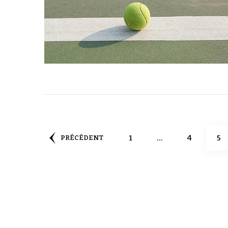
Pagination
PAGE
PAGE
PA
1
…
4
5
PRÉCÉDENT
des
publications