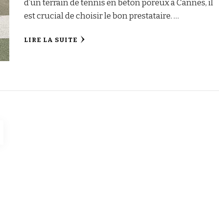
d’un terrain de tennis en béton poreux à Cannes, il
est crucial de choisir le bon prestataire. …
LIRE LA SUITE
GE