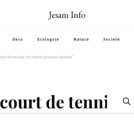
Jesam Info
Deco
Ecologoie
Nature
Societé
ourt de tennis en béton poreux cannes"