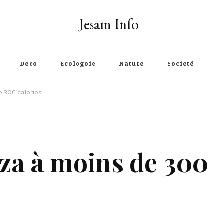
Jesam Info
Deco
Ecologoie
Nature
Societé
e 300 calories
zza à moins de 300