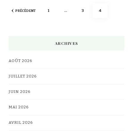
Pagination
PAGE
PAGE
PAGE
1
…
3
4
PRÉCÉDENT
des
publications
ARCHIVES
AOÛT 2026
JUILLET 2026
JUIN 2026
MAI 2026
AVRIL 2026