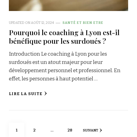
UPDATED ON
AOÛT 12, 2024
SANTÉ ET BIEN ETRE
Pourquoi le coaching à Lyon est-il
bénéfique pour les surdoués ?
Introduction Le coaching à Lyon pour les
surdoués est un atout majeur pour leur
développement personnel et professionnel. En
effet, les personnes à haut potentiel …
LIRE LA SUITE
Pagination
PAGE
PAGE
PAGE
1
2
…
28
SUIVANT