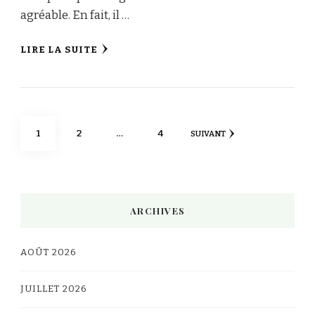
agréable. En fait, il …
LIRE LA SUITE
Pagination
PAGE
PAGE
PAGE
1
2
…
4
SUIVANT
des
publications
ARCHIVES
AOÛT 2026
JUILLET 2026