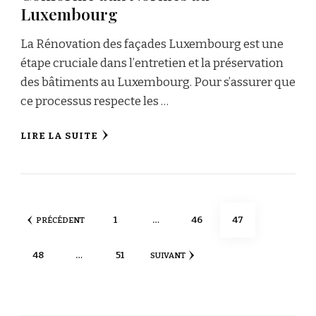
Luxembourg
La Rénovation des façades Luxembourg est une
étape cruciale dans l’entretien et la préservation
des bâtiments au Luxembourg. Pour s’assurer que
ce processus respecte les …
LIRE LA SUITE
Pagination
PAGE
PAGE
PAGE
1
…
46
47
PRÉCÉDENT
des
PAGE
PAGE
48
…
51
SUIVANT
publications