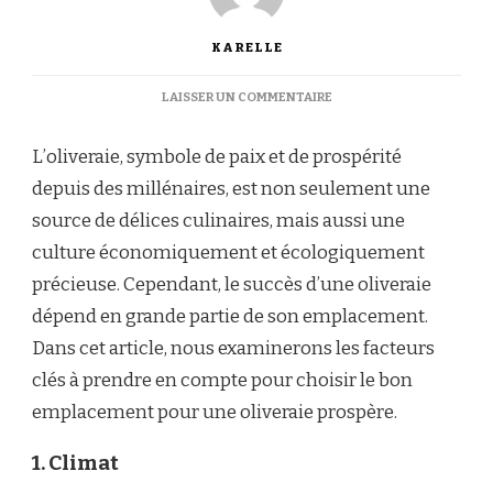
KARELLE
SUR
LAISSER UN COMMENTAIRE
COMMENT
CHOISIR
L’oliveraie, symbole de paix et de prospérité
LE
BON
depuis des millénaires, est non seulement une
EMPLACEMENT
source de délices culinaires, mais aussi une
POUR
UNE
culture économiquement et écologiquement
OLIVERAIE
précieuse. Cependant, le succès d’une oliveraie
PROSPÈRE
dépend en grande partie de son emplacement.
Dans cet article, nous examinerons les facteurs
clés à prendre en compte pour choisir le bon
emplacement pour une oliveraie prospère.
1. Climat