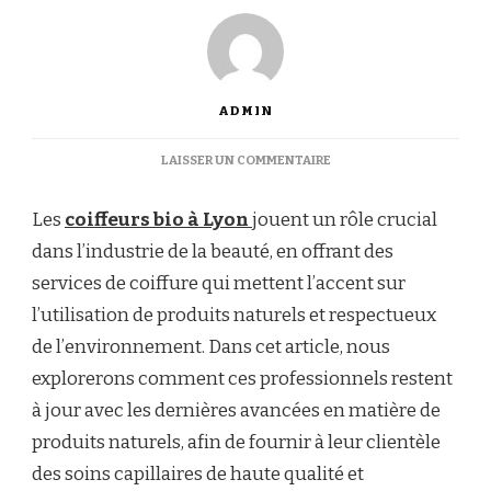
ADMIN
SUR
LAISSER UN COMMENTAIRE
LES
COIFFEURS
Les
coiffeurs bio à Lyon
jouent un rôle crucial
BIO
À
dans l’industrie de la beauté, en offrant des
LYON
services de coiffure qui mettent l’accent sur
:
RESTANT
l’utilisation de produits naturels et respectueux
À
de l’environnement. Dans cet article, nous
LA
POINTE
explorerons comment ces professionnels restent
DES
à jour avec les dernières avancées en matière de
DERNIÈRES
AVANCÉES
produits naturels, afin de fournir à leur clientèle
EN
des soins capillaires de haute qualité et
PRODUITS