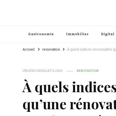
Gastronomie
Immobilier
Digital
Accueil
renovation
À quels indices reconnaître q
UPDATED ON
JUILLET 6, 2026
RENOVATION
À quels indice
qu’une rénovat