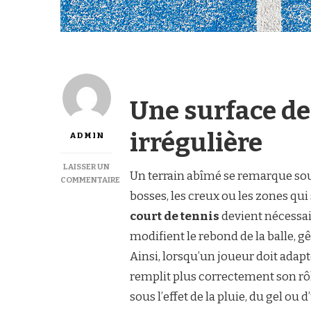
Une surface de
irrégulière
ADMIN
LAISSER UN
Un terrain abîmé se remarque souve
COMMENTAIRE
SUR
bosses, les creux ou les zones qui
À
court de tennis
devient nécessai
QUELS
INDICES
modifient le rebond de la balle, 
RECONNAÎTRE
Ainsi, lorsqu’un joueur doit adapte
QU’UNE
RÉNOVATION
remplit plus correctement son rôle
COURT
sous l’effet de la pluie, du gel ou 
DE