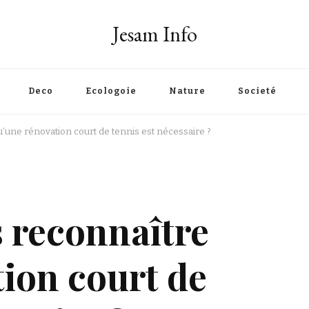
Jesam Info
Deco
Ecologoie
Nature
Societé
u’une rénovation court de tennis est nécessaire ?
s reconnaître
ion court de