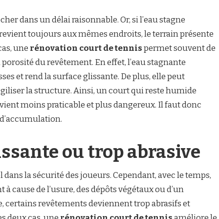
cher dans un délai raisonnable. Or, si l’eau stagne
revient toujours aux mêmes endroits, le terrain présente
cas, une
rénovation court de tennis
permet souvent de
a porosité du revêtement. En effet, l’eau stagnante
ses et rend la surface glissante. De plus, elle peut
giliser la structure. Ainsi, un court qui reste humide
vient moins praticable et plus dangereux. Il faut donc
 d’accumulation.
issante ou trop abrasive
l dans la sécurité des joueurs. Cependant, avec le temps,
t à cause de l’usure, des dépôts végétaux ou d’un
, certains revêtements deviennent trop abrasifs et
les deux cas, une
rénovation court de tennis
améliore le