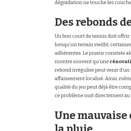
TENNIS
dégradation ne touche les couch
EST
NÉCESSAIRE
?
Des rebonds de
Un bon court de tennis doit offrir
lorsqu’un terrain vieillit, certai
adhérentes. Le joueur constate alo
montre souvent qu’une
rénovati
rebond irrégulier peut venir d’u
affaissement localisé. Ainsi, même
qualité du jeu peut déjà être comp
ce problème nuit directement au c
Une mauvaise é
la pluie