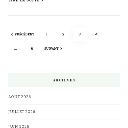
LIRE LA SUITE
Pagination
PAGE
PAGE
PAGE
PAGE
1
2
3
4
PRÉCÉDENT
des
PAGE
…
6
SUIVANT
publications
ARCHIVES
AOÛT 2026
JUILLET 2026
JUIN 2026