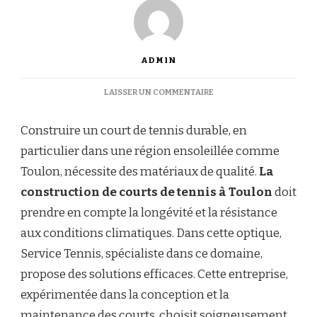
ADMIN
SUR
LAISSER UN COMMENTAIRE
C’EST
QUOI
Construire un court de tennis durable, en
LES
MATÉRIAUX
particulier dans une région ensoleillée comme
LES
Toulon, nécessite des matériaux de qualité.
La
PLUS
DURABLES
construction de courts de tennis à Toulon
doit
POUR
prendre en compte la longévité et la résistance
LA
CONSTRUCTION
aux conditions climatiques. Dans cette optique,
DE
Service Tennis, spécialiste dans ce domaine,
COURTS
DE
propose des solutions efficaces. Cette entreprise,
TENNIS
expérimentée dans la conception et la
À
TOULON
maintenance des courts, choisit soigneusement