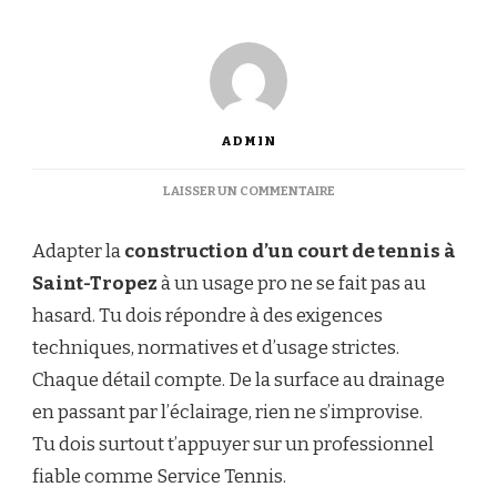
ADMIN
SUR
LAISSER UN COMMENTAIRE
COMMENT
ADAPTER
Adapter la
construction d’un court de tennis à
LA
CONSTRUCTION
Saint-Tropez
à un usage pro ne se fait pas au
D’UN
hasard. Tu dois répondre à des exigences
COURT
DE
techniques, normatives et d’usage strictes.
TENNIS
Chaque détail compte. De la surface au drainage
À
SAINT-
en passant par l’éclairage, rien ne s’improvise.
TROPEZ
Tu dois surtout t’appuyer sur un professionnel
AUX
EXIGENCES
fiable comme Service Tennis.
D’UN