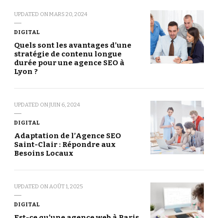
UPDATED ON
MARS 20, 2024
DIGITAL
Quels sont les avantages d’une
stratégie de contenu longue
durée pour une agence SEO à
Lyon ?
UPDATED ON
JUIN 6, 2024
DIGITAL
Adaptation de l’Agence SEO
Saint-Clair : Répondre aux
Besoins Locaux
UPDATED ON
AOÛT 1, 2025
DIGITAL
Est-ce qu’une agence web à Paris