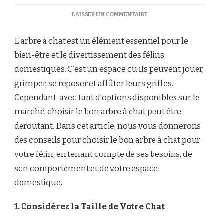
SUR
LAISSER UN COMMENTAIRE
COMMENT
CHOISIR
L’arbre à chat est un élément essentiel pour le
LE
BON
bien-être et le divertissement des félins
ARBRE
domestiques. C’est un espace où ils peuvent jouer,
À
CHAT
grimper, se reposer et affûter leurs griffes.
POUR
Cependant, avec tant d’options disponibles sur le
VOTRE
FÉLIN
marché, choisir le bon arbre à chat peut être
déroutant. Dans cet article, nous vous donnerons
des conseils pour choisir le bon arbre à chat pour
votre félin, en tenant compte de ses besoins, de
son comportement et de votre espace
domestique.
1. Considérez la Taille de Votre Chat