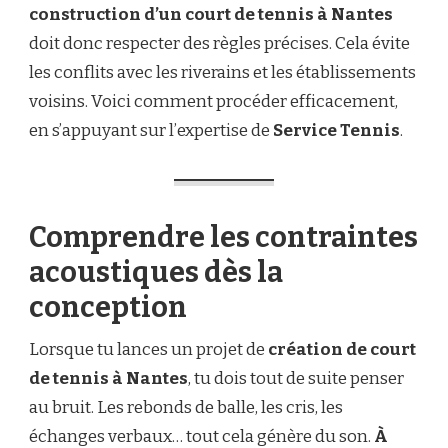
construction d’un court de tennis à Nantes
TENNIS
À
doit donc respecter des règles précises. Cela évite
NANTES
les conflits avec les riverains et les établissements
PROCHE
DES
voisins. Voici comment procéder efficacement,
ÉCOLES
en s’appuyant sur l’expertise de
Service Tennis
?
.
Comprendre les contraintes
acoustiques dès la
conception
Lorsque tu lances un projet de
création de court
de tennis à Nantes
, tu dois tout de suite penser
au bruit. Les rebonds de balle, les cris, les
échanges verbaux… tout cela génère du son.
À