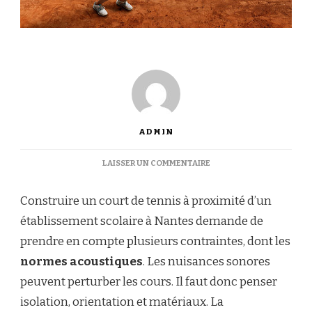
ADMIN
SUR
LAISSER UN COMMENTAIRE
COMMENT
CONCILIER
Construire un court de tennis à proximité d’un
LES
NORMES
établissement scolaire à Nantes demande de
ACOUSTIQUES
prendre en compte plusieurs contraintes, dont les
AVEC
UNE
normes acoustiques
. Les nuisances sonores
CONSTRUCTION
peuvent perturber les cours. Il faut donc penser
D’UN
COURT
isolation, orientation et matériaux. La
DE