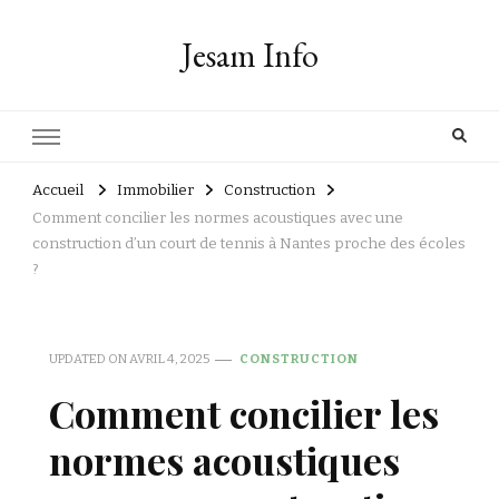
Jesam Info
Accueil
Immobilier
Construction
Comment concilier les normes acoustiques avec une
construction d’un court de tennis à Nantes proche des écoles
?
UPDATED ON
AVRIL 4, 2025
CONSTRUCTION
Comment concilier les
normes acoustiques