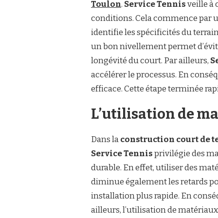
TOULON
Toulon
.
Service Tennis
veille à
PEUT-
conditions. Cela commence par une
ELLE
ÊTRE
identifie les spécificités du terrai
RÉALISÉE
un bon nivellement permet d’évit
RAPIDEMENT
?
longévité du court. Par ailleurs,
S
accélérer le processus. En conséq
efficace. Cette étape terminée ra
L’utilisation de m
Dans la
construction court de t
Service Tennis
privilégie des ma
durable. En effet, utiliser des ma
diminue également les retards po
installation plus rapide. En cons
ailleurs, l’utilisation de matéria