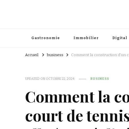
Gastronomie
Immobilier
Digital
Accueil
business
Comment la construction d’un co
UPDATED ON
OCTOBRE 22, 2024
BUSINESS
Comment la co
court de tenni