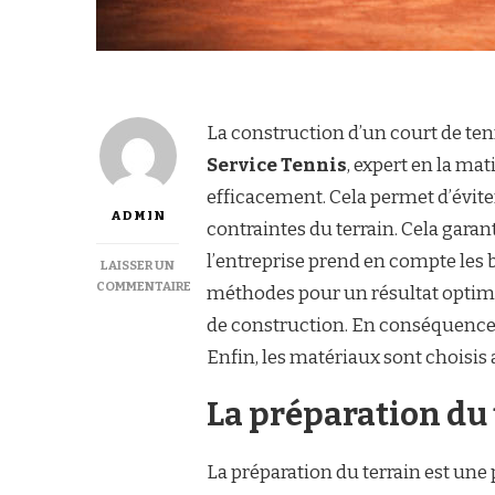
La construction d’un court de t
Service Tennis
, expert en la mat
efficacement. Cela permet d’éviter 
ADMIN
contraintes du terrain. Cela garan
l’entreprise prend en compte les b
LAISSER UN
COMMENTAIRE
méthodes pour un résultat optimal
SUR
de construction. En conséquence, 
COMMENT
LA
Enfin, les matériaux sont choisis 
CONSTRUCTION
D’UN
La préparation du t
COURT
DE
TENNIS
La préparation du terrain est une
À