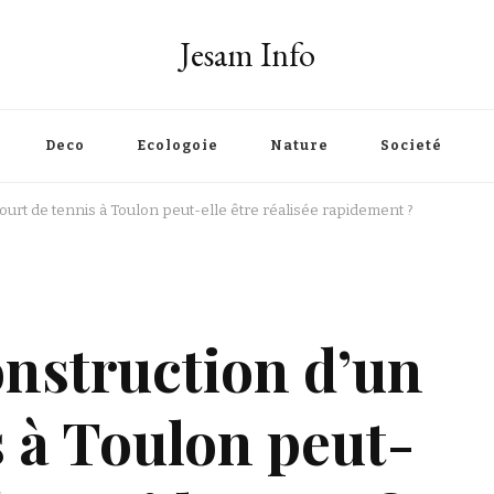
Jesam Info
Deco
Ecologoie
Nature
Societé
urt de tennis à Toulon peut-elle être réalisée rapidement ?
nstruction d’un
s à Toulon peut-