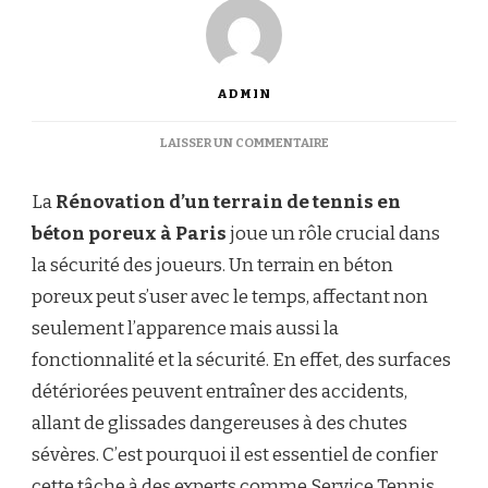
ADMIN
SUR
LAISSER UN COMMENTAIRE
COMMENT
LA
La
Rénovation d’un terrain de tennis en
RÉNOVATION
D’UN
béton poreux à Paris
joue un rôle crucial dans
TERRAIN
la sécurité des joueurs. Un terrain en béton
DE
TENNIS
poreux peut s’user avec le temps, affectant non
EN
seulement l’apparence mais aussi la
BÉTON
POREUX
fonctionnalité et la sécurité. En effet, des surfaces
À
détériorées peuvent entraîner des accidents,
PARIS
ASSURE-
allant de glissades dangereuses à des chutes
T-
sévères. C’est pourquoi il est essentiel de confier
ELLE
LA
cette tâche à des experts comme Service Tennis,