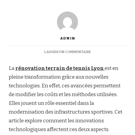
ADMIN
SUR
LAISSER UN COMMENTAIRE
COMMENT
LES
La
rénovation terrain de tennis Lyon
est en
NOUVELLES
TECHNOLOGIES
pleine transformation grâce aux nouvelles
INFLUENCENT-
technologies. En effet, ces avancées permettent
ELLES
LES
de modifier les coûts et les méthodes utilisées.
COÛTS
Elles jouent un rôle essentiel dans la
ET
LES
modernisation des infrastructures sportives. Cet
MÉTHODES
article explore comment les innovations
DE
RÉNOVATION
technologiques affectent ces deux aspects.
DES