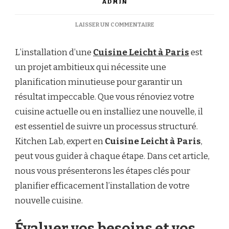
ADMIN
SUR
LAISSER UN COMMENTAIRE
COMMENT
PLANIFIER
L’installation d’une
Cuisine Leicht à Paris
est
L’INSTALLATION
D’UNE
un projet ambitieux qui nécessite une
CUISINE
planification minutieuse pour garantir un
LEICHT
À
résultat impeccable. Que vous rénoviez votre
PARIS
cuisine actuelle ou en installiez une nouvelle, il
CHEZ
VOUS
est essentiel de suivre un processus structuré.
?
Kitchen Lab, expert en
Cuisine Leicht à Paris
,
peut vous guider à chaque étape. Dans cet article,
nous vous présenterons les étapes clés pour
planifier efficacement l’installation de votre
nouvelle cuisine.
Évaluer vos besoins et vos