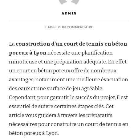
ADMIN
SUR
LAISSER UN COMMENTAIRE
COMMENT
SE
La
construction d’un court de tennis en béton
PRÉPARER
POUR
poreux à Lyon
nécessite une planification
LA
minutieuse et une préparation adéquate. En effet,
CONSTRUCTION
COURT
un court en béton poreux offre de nombreux
DE
avantages, notamment une meilleure évacuation
TENNIS
EN
des eaux et une surface de jeu agréable.
BÉTON
Cependant, pour garantir le succès du projet, il est
POREUX
À
essentiel de suivre certaines étapes clés. Cet
LYON
article vous guidera à travers les préparatifs
nécessaires pour construire un court de tennis en
béton poreux à Lyon.