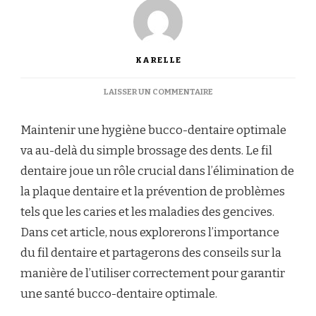
KARELLE
SUR
LAISSER UN COMMENTAIRE
COMMENT
UTILISER
Maintenir une hygiène bucco-dentaire optimale
CORRECTEMENT
LE
va au-delà du simple brossage des dents. Le fil
FIL
dentaire joue un rôle crucial dans l’élimination de
DENTAIRE
POUR
la plaque dentaire et la prévention de problèmes
UNE
tels que les caries et les maladies des gencives.
HYGIÈNE
BUCCO-
Dans cet article, nous explorerons l’importance
DENTAIRE
du fil dentaire et partagerons des conseils sur la
OPTIMALE
manière de l’utiliser correctement pour garantir
une santé bucco-dentaire optimale.