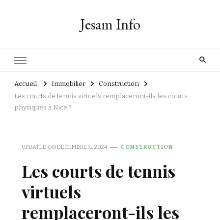
Jesam Info
Accueil
Immobilier
Construction
Les courts de tennis virtuels remplaceront-ils les courts
physiques à Nice ?
UPDATED ON
DÉCEMBRE 11, 2024
CONSTRUCTION
Les courts de tennis
virtuels
remplaceront-ils les