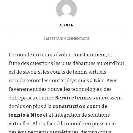
ADMIN
SUR
LAISSER UN COMMENTAIRE
LES
COURTS
Le monde du tennis évolue constamment, et
DE
TENNIS
l’une des questions les plus débattues aujourd’hui
VIRTUELS
est de savoir si les courts de tennis virtuels
REMPLACERONT-
ILS
remplaceront les courts physiques à Nice. Avec
LES
l’avènement des nouvelles technologies, des
COURTS
PHYSIQUES
entreprises comme
Service tennis
s’intéressent
À
de plus en plus à la
construction court de
NICE
?
tennis à Nice
et à l’intégration de solutions
virtuelles. Alors, face à la montée en puissance
des équipements numériques, devons-nous