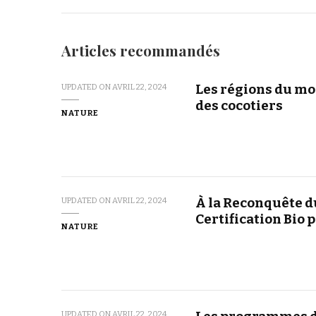
Articles recommandés
Les régions du mon
UPDATED ON
AVRIL 22, 2024
des cocotiers
NATURE
À la Reconquête d
UPDATED ON
AVRIL 22, 2024
Certification Bio 
NATURE
UPDATED ON
AVRIL 22, 2024