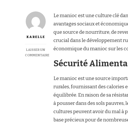
Le manioc est une culture clé da
avantages sociaux et économiques
que source de nourriture, de reve
KARELLE
crucial dans le développement rur
économique du manioc sur les c
LAISSER UN
COMMENTAIRE
SUR
Sécurité Alimenta
MANIOC
ET
DÉVELOPPEMENT
Le manioc est une source impor
RURAL
rurales, fournissant des calories
:
IMPACT
équilibrée. En raison de sa résist
SOCIAL
à pousser dans des sols pauvres, 
ET
ÉCONOMIQUE
cultures peuvent avoir du mal à p
base précieux pour de nombreuses