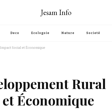
Jesam Info
Deco
Ecologoie
Nature
Societé
 Impact Social et Économique
eloppement Rural
l et Économique