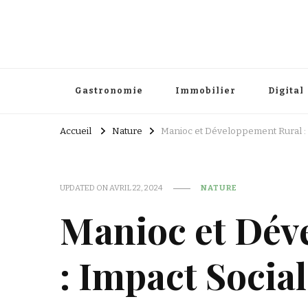
Gastronomie
Immobilier
Digital
Accueil
Nature
Manioc et Développement Rural :
UPDATED ON
AVRIL 22, 2024
NATURE
Manioc et Dév
: Impact Socia