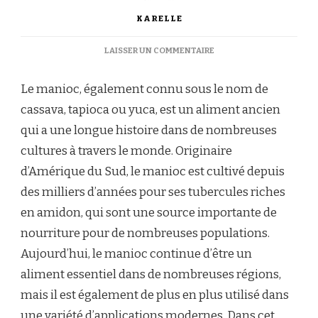
KARELLE
SUR
LAISSER UN COMMENTAIRE
MANIOC
:
Le manioc, également connu sous le nom de
UN
ALIMENT
cassava, tapioca ou yuca, est un aliment ancien
ANCIEN
qui a une longue histoire dans de nombreuses
AUX
APPLICATIONS
cultures à travers le monde. Originaire
MODERNES
d’Amérique du Sud, le manioc est cultivé depuis
des milliers d’années pour ses tubercules riches
en amidon, qui sont une source importante de
nourriture pour de nombreuses populations.
Aujourd’hui, le manioc continue d’être un
aliment essentiel dans de nombreuses régions,
mais il est également de plus en plus utilisé dans
une variété d’applications modernes. Dans cet