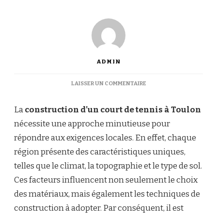
ADMIN
SUR
LAISSER UN COMMENTAIRE
POURQUOI
EST-
La
construction d’un court de tennis à Toulon
IL
IMPORTANT
nécessite une approche minutieuse pour
D’ADAPTER
répondre aux exigences locales. En effet, chaque
LA
CONSTRUCTION
région présente des caractéristiques uniques,
D’UN
telles que le climat, la topographie et le type de sol.
COURT
DE
Ces facteurs influencent non seulement le choix
TENNIS
des matériaux, mais également les techniques de
À
TOULON
construction à adopter. Par conséquent, il est
AUX