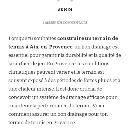
ADMIN
SUR
LAISSER UN COMMENTAIRE
COMMENT
ASSURER
Lorsque tu souhaites
construire un terrain de
UN
BON
tennis à Aix-en-Provence
, un bon drainage est
DRAINAGE
essentiel pour garantir la durabilité et la qualité de
POUR
UN
la surface de jeu. En Provence, les conditions
TERRAIN
climatiques peuvent varier, et le terrain est
DE
TENNIS
souvent exposé à des périodes de fortes pluies et à
EN
une chaleur intense. Il est donc crucial de
PROVENCE
?
concevoir un système de drainage efficace pour
maintenir la performance du terrain. Voici
comment assurer un bon drainage pour ton
terrain de tennis en Provence.