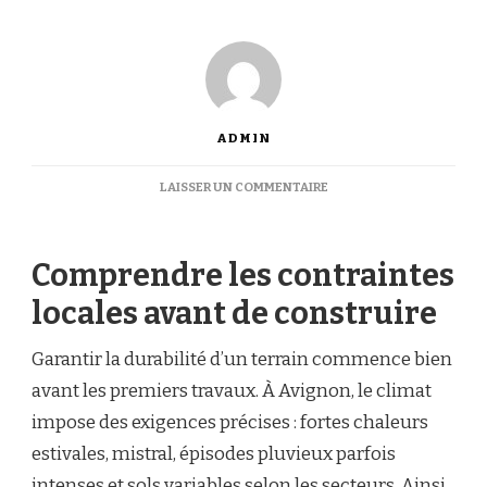
ADMIN
SUR
LAISSER UN COMMENTAIRE
QUELS
ÉLÉMENTS
GARANTISSENT
Comprendre les contraintes
LA
RÉSISTANCE
locales avant de construire
D’UNE
CONSTRUCTION
COURT
Garantir la durabilité d’un terrain commence bien
DE
avant les premiers travaux. À Avignon, le climat
TENNIS
À
impose des exigences précises : fortes chaleurs
AVIGNON
estivales, mistral, épisodes pluvieux parfois
AU
FIL
intenses et sols variables selon les secteurs. Ainsi,