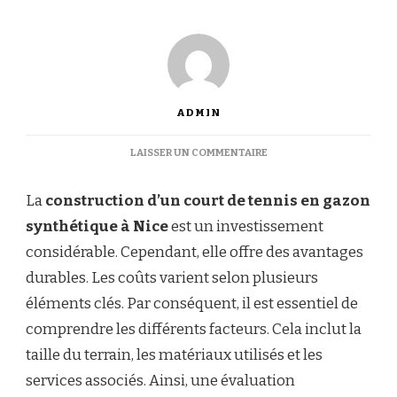
ADMIN
SUR
LAISSER UN COMMENTAIRE
QUELS
SONT
La
construction d’un court de tennis en gazon
LES
COÛTS
synthétique à Nice
est un investissement
TYPIQUES
considérable. Cependant, elle offre des avantages
ASSOCIÉS
À
durables. Les coûts varient selon plusieurs
LA
éléments clés. Par conséquent, il est essentiel de
CONSTRUCTION
D’UN
comprendre les différents facteurs. Cela inclut la
COURT
taille du terrain, les matériaux utilisés et les
DE
TENNIS
services associés. Ainsi, une évaluation
EN