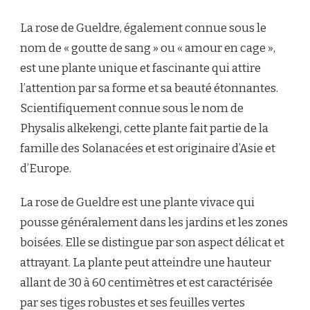
QU’EST-
CE
La rose de Gueldre, également connue sous le
QU’UNE
ROSE
nom de « goutte de sang » ou « amour en cage »,
DE
est une plante unique et fascinante qui attire
GUELDRE
?
l’attention par sa forme et sa beauté étonnantes.
Scientifiquement connue sous le nom de
Physalis alkekengi, cette plante fait partie de la
famille des Solanacées et est originaire d’Asie et
d’Europe.
La rose de Gueldre est une plante vivace qui
pousse généralement dans les jardins et les zones
boisées. Elle se distingue par son aspect délicat et
attrayant. La plante peut atteindre une hauteur
allant de 30 à 60 centimètres et est caractérisée
par ses tiges robustes et ses feuilles vertes