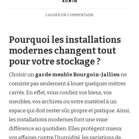
ADMIN
SUR
LAISSER UN COMMENTAIRE
RAISONS
PUISSANTES
DE
Pourquoi les installations
CHOISIR
UN
modernes changent tout
GARDE-
MEUBLE
pour votre stockage ?
MODERNE
À
BOURGOIN-
Choisir un
garde meuble Bourgoin-Jallieu
ne
JALLIEU
consiste pas seulement à louer quelques mètres
carrés. En effet, vous confiez vos biens, vos
meubles, vos archives ou votre matériel à un
espace qui doit rester sûr, propre et pratique. Ainsi,
les installations modernes font une vraie
différence au quotidien. Elles protègent mieux
vos affaires contre l’humidité, les variations de