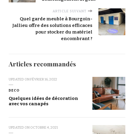
ARTICLE SUIVANT
Quel garde meuble à Bourgoin-
Jallieu offre des solutions efficaces
pour stocker du matériel
encombrant ?
Articles recommandés
UPDATED ON
FÉVRIER 16, 2022
DECO
Quelques idées de décoration
avec vos canapés
UPDATED ON
OCTOBRE 4, 2021