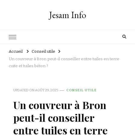
Jesam Info
Accueil
Conseil utile
Un couvreur à Bron peut-il conseiller entre tuiles en terre
cuite et tuiles béton ?
UPDATED ON
AOÛT 29, 2025
CONSEIL UTILE
Un couvreur à Bron
peut-il conseiller
entre tuiles en terre