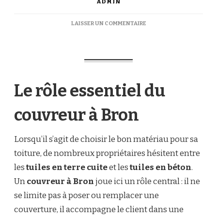
ADMIN
SUR
LAISSER UN COMMENTAIRE
UN
COUVREUR
À
BRON
PEUT-
IL
Le rôle essentiel du
CONSEILLER
ENTRE
TUILES
couvreur à Bron
EN
TERRE
CUITE
Lorsqu’il s’agit de choisir le bon matériau pour sa
ET
toiture, de nombreux propriétaires hésitent entre
TUILES
BÉTON
les
tuiles en terre cuite
et les
tuiles en béton
.
?
Un
couvreur à Bron
joue ici un rôle central : il ne
se limite pas à poser ou remplacer une
couverture, il accompagne le client dans une