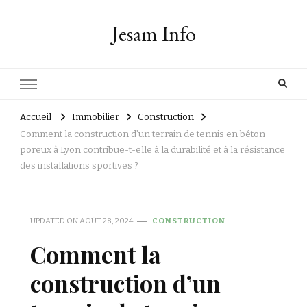
Jesam Info
Accueil
Immobilier
Construction
Comment la construction d’un terrain de tennis en béton
poreux à Lyon contribue-t-elle à la durabilité et à la résistance
des installations sportives ?
UPDATED ON
AOÛT 28, 2024
CONSTRUCTION
Comment la
construction d’un