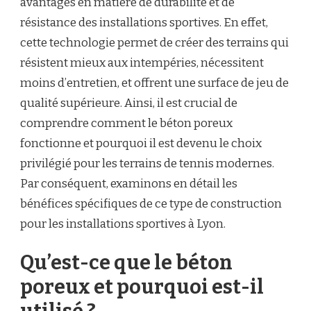
avantages en matière de durabilité et de
DE
TENNIS
résistance des installations sportives. En effet,
EN
cette technologie permet de créer des terrains qui
BÉTON
POREUX
résistent mieux aux intempéries, nécessitent
À
moins d’entretien, et offrent une surface de jeu de
LYON
CONTRIBUE-
qualité supérieure. Ainsi, il est crucial de
T-
comprendre comment le béton poreux
ELLE
À
fonctionne et pourquoi il est devenu le choix
LA
privilégié pour les terrains de tennis modernes.
DURABILITÉ
ET
Par conséquent, examinons en détail les
À
LA
bénéfices spécifiques de ce type de construction
RÉSISTANCE
pour les installations sportives à Lyon.
DES
INSTALLATIONS
SPORTIVES
Qu’est-ce que le béton
?
poreux et pourquoi est-il