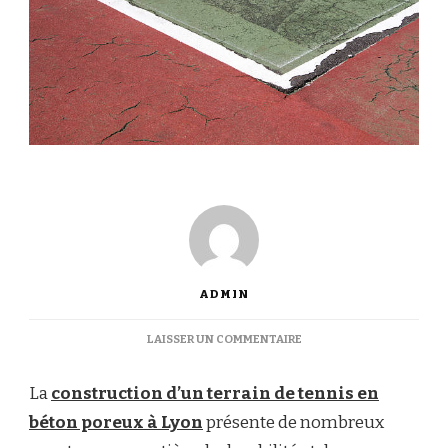
ADMIN
SUR
LAISSER UN COMMENTAIRE
COMMENT
LA
La
construction d’un terrain de tennis en
CONSTRUCTION
D’UN
béton poreux à Lyon
présente de nombreux
TERRAIN