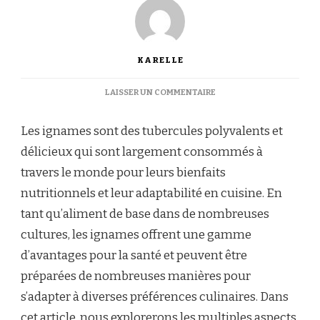
KARELLE
SUR
LAISSER UN COMMENTAIRE
IGNAME
:
Les ignames sont des tubercules polyvalents et
UN
ALIMENT
délicieux qui sont largement consommés à
POLYVALENT
travers le monde pour leurs bienfaits
POUR
UNE
nutritionnels et leur adaptabilité en cuisine. En
ALIMENTATION
tant qu’aliment de base dans de nombreuses
ÉQUILIBRÉE
cultures, les ignames offrent une gamme
d’avantages pour la santé et peuvent être
préparées de nombreuses manières pour
s’adapter à diverses préférences culinaires. Dans
cet article, nous explorerons les multiples aspects