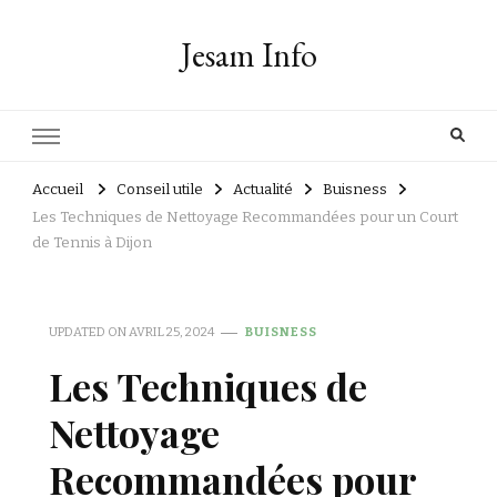
Jesam Info
Accueil
Conseil utile
Actualité
Buisness
Les Techniques de Nettoyage Recommandées pour un Court
de Tennis à Dijon
UPDATED ON
AVRIL 25, 2024
BUISNESS
Les Techniques de
Nettoyage
Recommandées pour