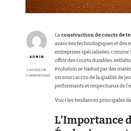
La
construction de courts de t
avancées technologiques et des 
entreprises spécialisées, comme
ADMIN
offrir des courts durables, esthét
évolution se traduit par des maté
LAISSER UN
COMMENTAIRE
un souci accru de la qualité de je
SUR
performants et respectueux de l
LES
TENDANCES
ACTUELLES
Voici les tendances principales d
POUR
LA
CONSTRUCTION
L’Importance 
DE
COURTS
DE