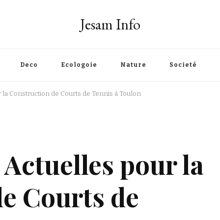
Jesam Info
Deco
Ecologoie
Nature
Societé
 la Construction de Courts de Tennis à Toulon
Actuelles pour la
e Courts de