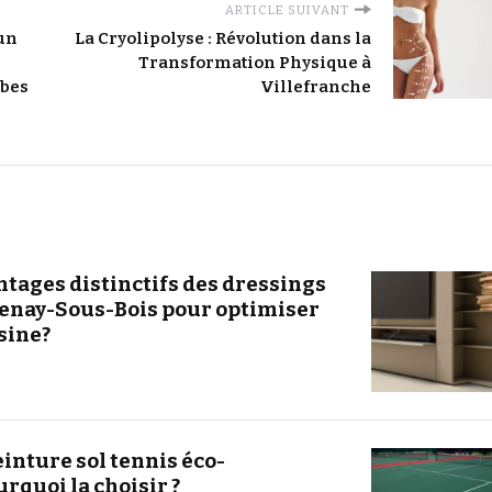
ARTICLE SUIVANT
un
La Cryolipolyse : Révolution dans la
Transformation Physique à
mbes
Villefranche
ntages distinctifs des dressings
enay-Sous-Bois pour optimiser
sine?
einture sol tennis éco-
rquoi la choisir ?