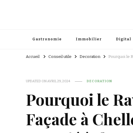
Gastronomie
Immobilier
Digital
Accueil
Conseil utile
Decoration
Pourquoi le 
UPDATED ON
AVRIL 29, 2024
DECORATION
Pourquoi le R
Façade à Chell