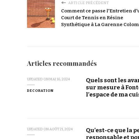
ARTICLE PRÉCÉDENT
Comment ce passe l'Entretien d'
Court de Tennis en Résine
Synthétique à La Garenne Colo
Articles recommandés
Quels sont les ava
UPDATED ON
MAI 16, 2024
sur mesure à Font
DECORATION
l’espace de ma cui
Qu’est-ce que la p
UPDATED ON
AOÛT 21, 2024
responsable et pou