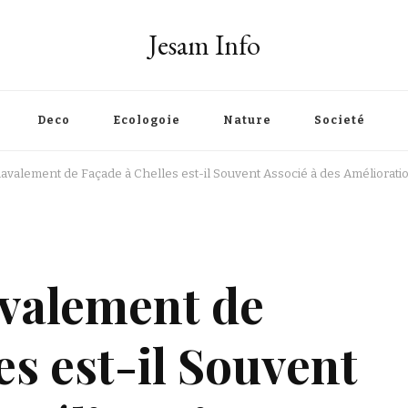
Jesam Info
Deco
Ecologoie
Nature
Societé
Ravalement de Façade à Chelles est-il Souvent Associé à des Améliorati
avalement de
es est-il Souvent