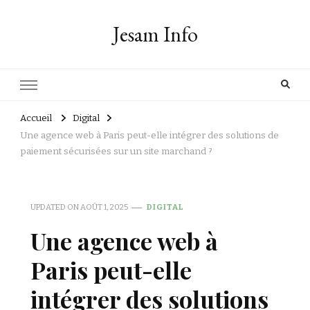
Jesam Info
Accueil
Digital
Une agence web à Paris peut-elle intégrer des solutions de
paiement sécurisées sur un site marchand ?
UPDATED ON
AOÛT 1, 2025
DIGITAL
Une agence web à
Paris peut-elle
intégrer des solutions