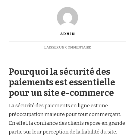
ADMIN
SUR
LAISSER UN COMMENTAIRE
UNE
AGENCE
WEB
Pourquoi la sécurité des
À
PARIS
paiements est essentielle
PEUT-
ELLE
pour un site e-commerce
INTÉGRER
DES
SOLUTIONS
La sécurité des paiements en ligne est une
DE
préoccupation majeure pour tout commerçant.
PAIEMENT
SÉCURISÉES
En effet, la confiance des clients repose en grande
SUR
partie sur leur perception de la fiabilité du site.
UN